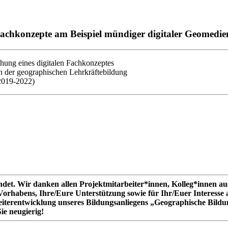
r Fachkonzepte am Beispiel mündiger digitaler Geomedi
ung eines digitalen Fachkonzeptes
 der geographischen Lehrkräftebildung
2019-2022)
det. Wir danken allen Projektmitarbeiter*innen, Kolleg*innen aus
 Vorhabens, Ihre/Eure Unterstützung sowie für Ihr/Euer Interesse 
eiterentwicklung unseres Bildungsanliegens „Geographische Bild
ie neugierig!