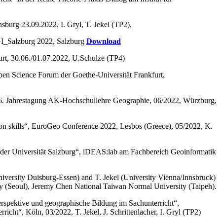
rg 23.09.2022, I. Gryl, T. Jekel (TP2),
 GI_Salzburg 2022, Salzburg
Download
rt, 30.06./01.07.2022, U.Schulze (TP4)
pen Science Forum der Goethe-Universität Frankfurt,
16. Jahrestagung AK-Hochschullehre Geographie, 06/2022, Würzburg,
ation skills“, EuroGeo Conference 2022, Lesbos (Greece), 05/2022, K.
 der Universität Salzburg“, iDEAS:lab am Fachbereich Geoinformatik
niversity Duisburg-Essen) and T. Jekel (University Vienna/Innsbruck)
ty (Seoul), Jeremy Chen National Taiwan Normal University (Taipeh).
ektive und geographische Bildung im Sachunterricht“,
cht“, Köln, 03/2022, T. Jekel, J. Schrittenlacher, I. Gryl (TP2)