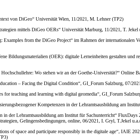
text von DiGeo“ Universität Wien, 11/2021, M. Lehner (TP2)
rategien mittels DiGeo OERs“ Universität Marburg, 11/2021, T. Jekel
: Examples from the DiGeo Project“ im Rahmen der internationalen Vo
e Bildungsmaterialien (OER): digitale Lerneinheiten gestalten und 
 Hochschullehre: Wo stehen wir an der Goethe-Universität?“ Online
cation – Facing the Digital Condition“, GI_Forum Salzburg, 07/2021
or teaching and learning with digital geomedia“, GI_Forum Salzburg
erungsbezogener Kompetenzen in der Lehramtsausbildung am Institut für
in der Lehramtsausbildung am Institut für Sachunterricht“ FluxDays 
rategien, Gelingensbedingungen, online, 06/2021, I. Gryl, T.Jekel u.a
ctions of space and participate responsibly in the digitale age“, IAIE 2
TP3)