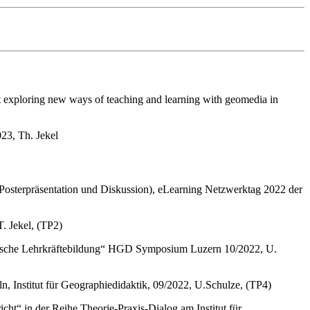
 exploring new ways of teaching and learning with geomedia in
23, Th. Jekel
(Posterpräsentation und Diskussion), eLearning Netzwerktag 2022 der
. Jekel, (TP2)
afische Lehrkräftebildung“ HGD Symposium Luzern 10/2022, U.
, Institut für Geographiedidaktik, 09/2022, U.Schulze, (TP4)
cht“ in der Reihe Theorie-Praxis-Dialog am Institut für