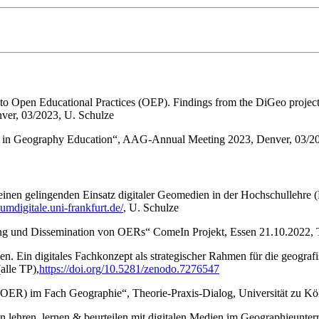
o Open Educational Practices (OEP). Findings from the DiGeo project
ver, 03/2023, U. Schulze
es in Geography Education“, AAG-Annual Meeting 2023, Denver, 03/20
einen gelingenden Einsatz digitaler Geomedien in der Hochschullehre 
iumdigitale.uni-frankfurt.de/
, U. Schulze
g und Dissemination von OERs“ ComeIn Projekt, Essen 21.10.2022, T
n. Ein digitales Fachkonzept als strategischer Rahmen für die geogr
alle TP),
https://doi.org/10.5281/zenodo.7276547
ER) im Fach Geographie“, Theorie-Praxis-Dialog, Universität zu Köln
lehren, lernen & beurteilen mit digitalen Medien im Geographieunterri