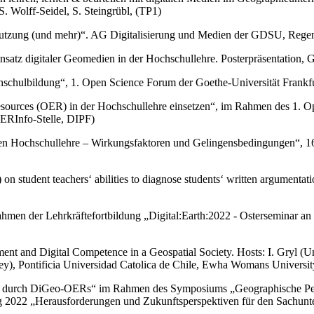
. Wolff-Seidel, S. Steingrübl, (TP1)
ng (und mehr)“. AG Digitalisierung und Medien der GDSU, Regensbu
insatz digitaler Geomedien in der Hochschullehre. Posterpräsentation,
schulbildung“, 1. Open Science Forum der Goethe-Universität Frankfu
esources (OER) in der Hochschullehre einsetzen“, im Rahmen des 1. O
ERInfo-Stelle, DIPF)
chen Hochschullehre – Wirkungsfaktoren und Gelingensbedingungen“, 
on student teachers‘ abilities to diagnose students‘ written argument
men der Lehrkräftefortbildung „Digital:Earth:2022 - Osterseminar an
ment and Digital Competence in a Geospatial Society. Hosts: I. Gryl (U
key), Pontificia Universidad Catolica de Chile, Ewha Womans Universi
 durch DiGeo-OERs“ im Rahmen des Symposiums „Geographische Persp
ng 2022 „Herausforderungen und Zukunftsperspektiven für den Sachunterri