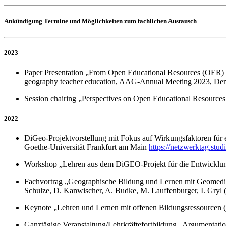
Ankündigung Termine und Möglichkeiten zum fachlichen Austausch
2023
Paper Presentation „From Open Educational Resources (OER) t
geography teacher education, AAG-Annual Meeting 2023, Den
Session chairing „Perspectives on Open Educational Resourc
2022
DiGeo-Projektvorstellung mit Fokus auf Wirkungsfaktoren für 
Goethe-Universität Frankfurt am Main
https://netzwerktag.stud
Workshop „Lehren aus dem DiGEO-Projekt für die Entwicklun
Fachvortrag „Geographische Bildung und Lernen mit Geomedie
Schulze, D. Kanwischer, A. Budke, M. Lauffenburger, I. Gryl (
Keynote „Lehren und Lernen mit offenen Bildungsressourcen (O
Ganztägige Veranstaltung/Lehrkräftefortbildung „Argumentation 