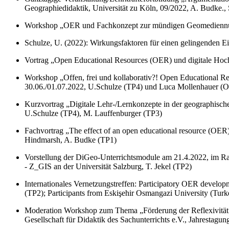
Geographiedidaktik, Universität zu Köln, 09/2022, A. Budke., S
Workshop „OER und Fachkonzept zur mündigen Geomediennutzu
Schulze, U. (2022): Wirkungsfaktoren für einen gelingenden E
Vortrag „Open Educational Resources (OER) und digitale Hoch
Workshop „Offen, frei und kollaborativ?! Open Educational R
30.06./01.07.2022, U.Schulze (TP4) und Luca Mollenhauer (O
Kurzvortrag „Digitale Lehr-/Lernkonzepte in der geographis
U.Schulze (TP4), M. Lauffenburger (TP3)
Fachvortrag „The effect of an open educational resource (OER) 
Hindmarsh, A. Budke (TP1)
Vorstellung der DiGeo-Unterrichtsmodule am 21.4.2022, im Rah
- Z_GIS an der Universität Salzburg, T. Jekel (TP2)
Internationales Vernetzungstreffen: Participatory OER develop
(TP2); Participants from Eskişehir Osmangazi University (Tur
Moderation Workshop zum Thema „Förderung der Reflexivität
Gesellschaft für Didaktik des Sachunterrichts e.V., Jahrestagu